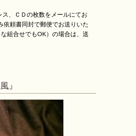
レス、ＣＤの枚数をメールにてお
み依頼書同封で郵便でお送りいた
うな組合せでもOK）の場合は、送
の風』