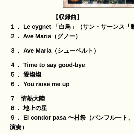
【収録曲】
１． Le cygnet 「白鳥」（サン・サーン
２． Ave Maria（グノー）
３．
Ave Maria
（シューベルト）
４． Time to say good-bye
５． 愛燦燦
６． You raise me up
７ 情熱大陸
８． 地上の星
９． El condor pasa 〜村祭（パンフ
演奏）